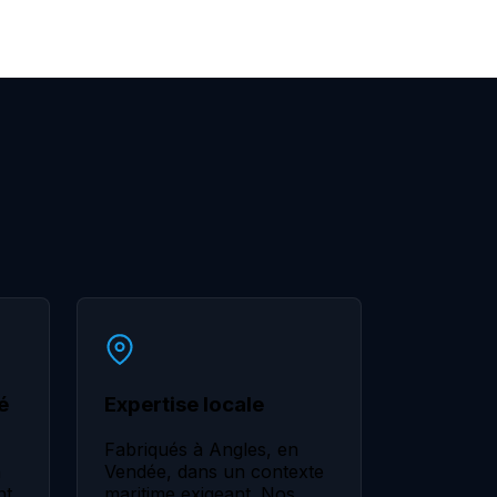
é
Expertise locale
Fabriqués à Angles, en
n
Vendée, dans un contexte
nt,
maritime exigeant. Nos