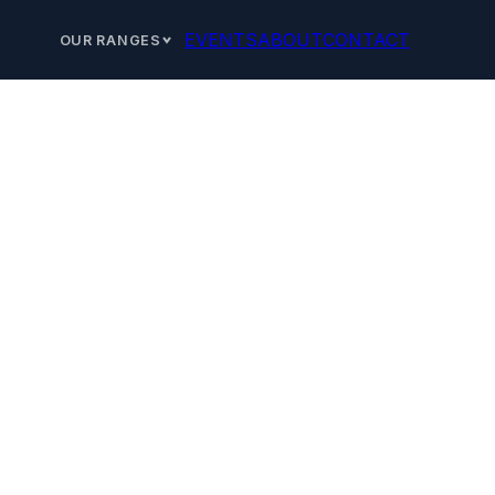
EVENTS
ABOUT
CONTACT
OUR RANGES
eur vendéen
ides aluminium