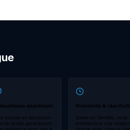
gue
obustesse aluminium
Proximité & réactivit
s coques en aluminium
Basés en Vendée, nous
rine-grade garantissent
entretenons une relatio
e résistance hors pair à
directe avec chaque clie