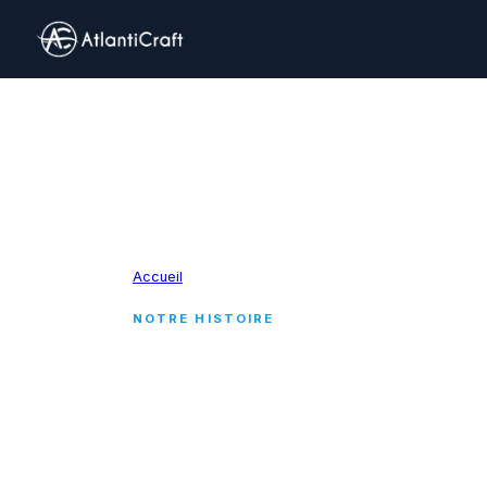
Accueil
›
À propos
NOTRE HISTOIRE
Un construct
Constructeur vendéen de bateaux semi-rig