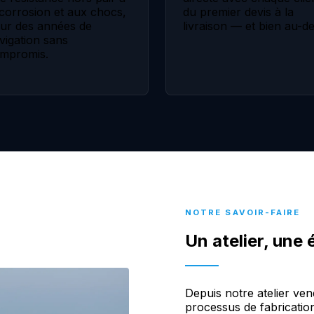
 corrosion et aux chocs,
du premier devis à la
ur des années de
livraison — et bien au-de
vigation sans
mpromis.
NOTRE SAVOIR-FAIRE
Un atelier, une
Depuis notre atelier ven
processus de fabricatio