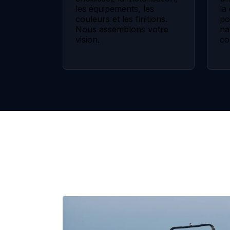
les équipements, les
la
couleurs et les finitions.
po
Nous assemblons votre
na
vision.
co