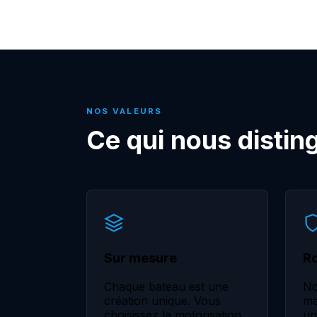
NOS VALEURS
Ce qui nous distin
Sur mesure
R
Chaque bateau est une
No
création unique. Vous
ma
choisissez la motorisation,
un