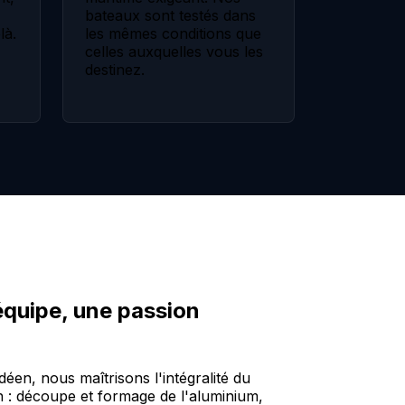
bateaux sont testés dans
là.
les mêmes conditions que
celles auxquelles vous les
destinez.
 équipe, une passion
déen, nous maîtrisons l'intégralité du
n : découpe et formage de l'aluminium,