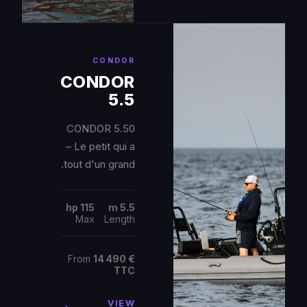
CONDOR
CONDOR
5.5
CONDOR 5.50
– Le petit qui a
tout d'un grand.
115 hp
5.5 m
Max
Length
From
14 490 €
TTC
VIEW