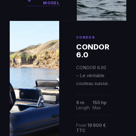
MODEL
CONDOR
CONDOR
6.0
CONDOR 6.00
– Le véritable
couteau suisse.
6 m
150 hp
Length
Max
From
19 900 €
TTC