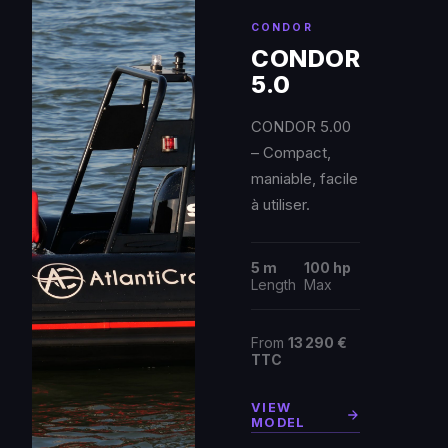
CONDOR
CONDOR
5.0
CONDOR 5.00
– Compact,
maniable, facile
à utiliser.
5 m
100 hp
Length
Max
From
13 290 €
TTC
VIEW
MODEL