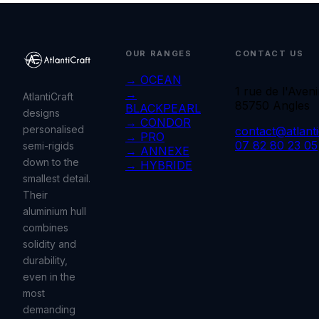
OUR RANGES
CONTACT US
→ OCEAN
1 rue de l'Aveni
→
AtlantiCraft
85750 Angles
BLACKPEARL
designs
→ CONDOR
personalised
contact@atlantic
→ PRO
07 82 80 23 05
semi-rigids
→ ANNEXE
down to the
→ HYBRIDE
smallest detail.
Their
aluminium hull
combines
solidity and
durability,
even in the
most
demanding