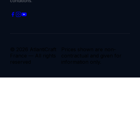
conditions.
© 2026 AtlantiCraft
Prices shown are non-
France — All rights
contractual and given for
reserved
information only.