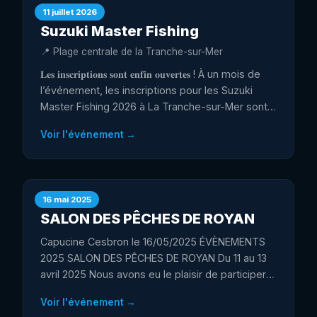
11 juillet 2026
ÉVÉNEMENT
Suzuki Master Fishing
📍 Plage centrale de la Tranche-sur-Mer
𝐋𝐞𝐬 𝐢𝐧𝐬𝐜𝐫𝐢𝐩𝐭𝐢𝐨𝐧𝐬 𝐬𝐨𝐧𝐭 𝐞𝐧𝐟𝐢𝐧 𝐨𝐮𝐯𝐞𝐫𝐭𝐞𝐬 ! À un mois de
l’événement, les inscriptions pour les Suzuki
Master Fishing 2026 à La Tranche-sur-Mer sont
officiellement lancées. Les fiches d’inscription
Voir l'événement →
complétées sont à envoyer par mail à l’adresse
suivante : capucine.cesbron@atlanticraft.fr.
Attention : les inscriptions seront comptabilisées
uniquement si l’ensemble des informations
16 mai 2025
ÉVÉNEMENT
demandées est correctement renseigné et que
SALON DES PÊCHES DE ROYAN
le dossier est complet (réception de la fiche
d'inscription + droit à l'image + carte de
Capucine Cesbron le 16/05/2025 ÉVÈNEMENTS
navigation). Nous invitons également chaque
2025 SALON DES PÊCHES DE ROYAN Du 11 au 13
participant à lire attentivement le règlement de
avril 2025 Nous avons eu le plaisir de participer
l’événement avant de transmettre son
au Salon des Pêches de Royan, qui s’est tenu du
inscription. Nous avons hâte de vous retrouver
Voir l'événement →
11 au 13 avril 2025 sur l’Esplanade de Kerimel de