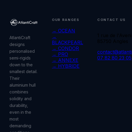
OUR RANGES
CONTACT US
→ OCEAN
1 rue de l'Aveni
→
AtlantiCraft
85750 Angles
BLACKPEARL
designs
→ CONDOR
personalised
contact@atlantic
→ PRO
07 82 80 23 05
semi-rigids
→ ANNEXE
down to the
→ HYBRIDE
smallest detail.
Their
aluminium hull
combines
solidity and
durability,
even in the
most
demanding