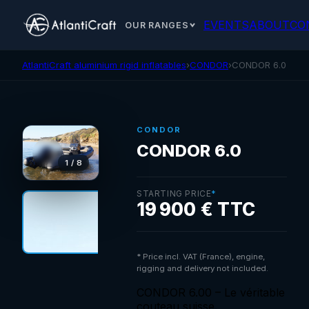
EVENTS
ABOUT
CO
OUR RANGES
AtlantiCraft aluminium rigid inflatables
›
CONDOR
›
CONDOR 6.0
CONDOR
CONDOR 6.0
1 / 8
STARTING PRICE
*
19 900 € TTC
* Price incl. VAT (France), engine,
rigging and delivery not included.
CONDOR 6.00 – Le véritable
couteau suisse.