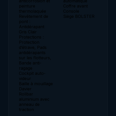
anticorrosion et
automatique
peinture
Coffre avant
thermolaquée
Console
Revêtement de
Siège BOLSTER
pont :
Antidérapant
Gris Clair
Protections :
Protection
d’étrave, Pads
antidérapants
sur les flotteurs,
Bande anti-
ragage
Cockpit auto-
videur
Baille à mouillage
Davier
Rollbar
aluminium avec
anneau de
traction