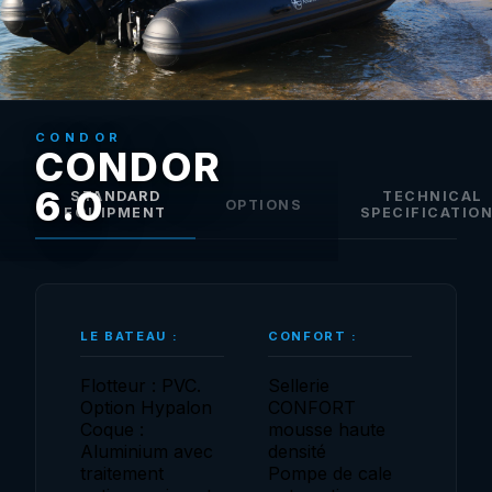
CONDOR
CONDOR
6.0
STANDARD
TECHNICAL
OPTIONS
EQUIPMENT
SPECIFICATIO
LE BATEAU :
CONFORT :
Flotteur : PVC.
Sellerie
Option Hypalon
CONFORT
Coque :
mousse haute
Aluminium avec
densité
traitement
Pompe de cale