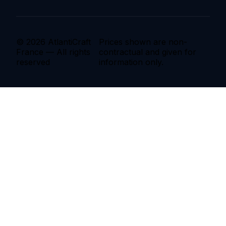
© 2026 AtlantiCraft
Prices shown are non-
France — All rights
contractual and given for
reserved
information only.