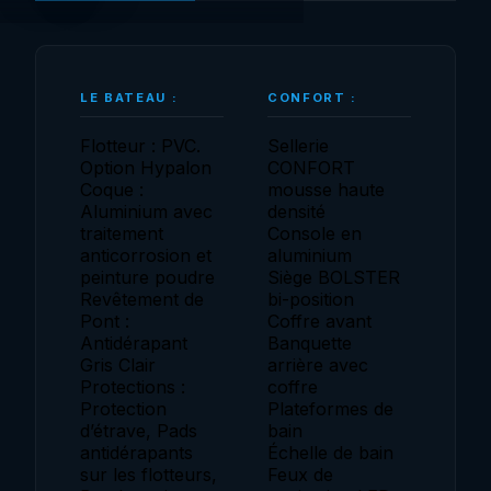
LE BATEAU :
CONFORT :
Flotteur : PVC.
Sellerie
Option Hypalon
CONFORT
Coque :
mousse haute
Aluminium avec
densité
traitement
Console en
anticorrosion et
aluminium
peinture poudre
Siège BOLSTER
Revêtement de
bi-position
Pont :
Coffre avant
Antidérapant
Banquette
Gris Clair
arrière avec
Protections :
coffre
Protection
Plateformes de
d’étrave, Pads
bain
antidérapants
Échelle de bain
sur les flotteurs,
Feux de