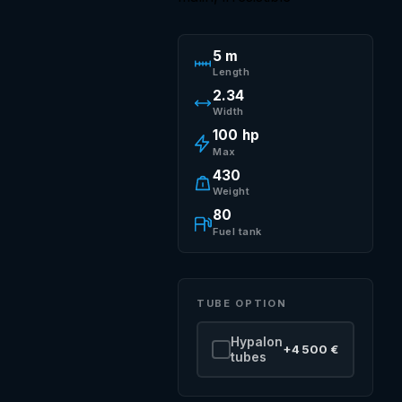
5 m
Length
2.34
Width
100 hp
Max
430
Weight
80
Fuel tank
TUBE OPTION
Hypalon
+4 500 €
tubes