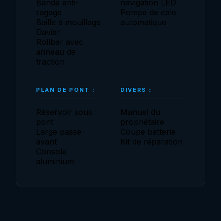
Bande anti-
navigation LED
ragage
Pompe de cale
Baille à mouillage
automatique
Davier
Rollbar avec
anneau de
traction
PLAN DE PONT :
DIVERS :
Réservoir sous
Manuel du
pont
propriétaire
Large passe-
Coupe batterie
avant
Kit de réparation
Console
aluminium