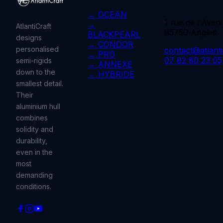
→ OCEAN
1 rue de l'Aveni
→
AtlantiCraft
85750 Angles
BLACKPEARL
designs
→ CONDOR
personalised
contact@atlantic
→ PRO
07 82 80 23 05
semi-rigids
→ ANNEXE
down to the
→ HYBRIDE
smallest detail.
Their
aluminium hull
combines
solidity and
durability,
even in the
most
demanding
conditions.