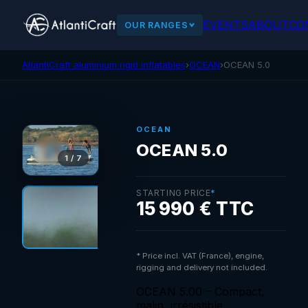
EVENTS
ABOUT
CO
OUR RANGES
AtlantiCraft aluminium rigid inflatables
›
OCEAN
›
OCEAN 5.0
OCEAN
OCEAN 5.0
1 / 7
STARTING PRICE
*
15 990 € TTC
* Price incl. VAT (France), engine,
rigging and delivery not included.
OCEAN 5.00 – Compact,
malin, irrésistible