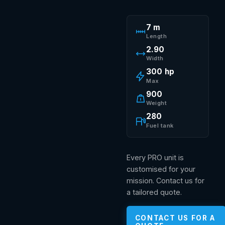
7 m
Length
2.90
Width
300 hp
Max
900
Weight
280
Fuel tank
Every PRO unit is
customised for your
mission. Contact us for
a tailored quote.
CONTACT US FOR A