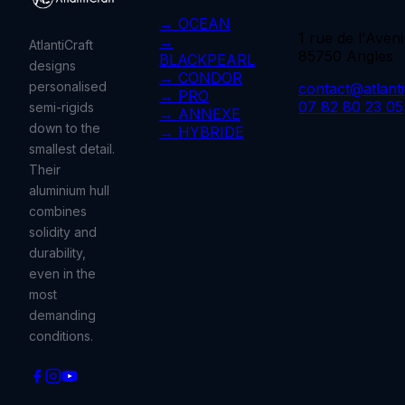
→ OCEAN
1 rue de l'Aveni
→
AtlantiCraft
85750 Angles
BLACKPEARL
designs
→ CONDOR
personalised
contact@atlantic
→ PRO
07 82 80 23 05
semi-rigids
→ ANNEXE
down to the
→ HYBRIDE
smallest detail.
Their
aluminium hull
combines
solidity and
durability,
even in the
most
demanding
conditions.