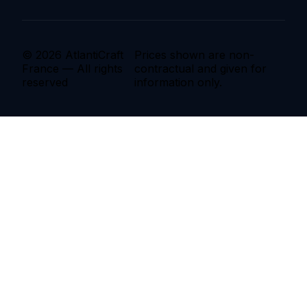
© 2026 AtlantiCraft
Prices shown are non-
France — All rights
contractual and given for
reserved
information only.