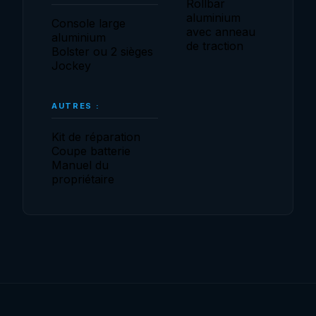
Rollbar
aluminium
Console large
avec anneau
aluminium
de traction
Bolster ou 2 sièges
Jockey
AUTRES :
Kit de réparation
Coupe batterie
Manuel du
propriétaire