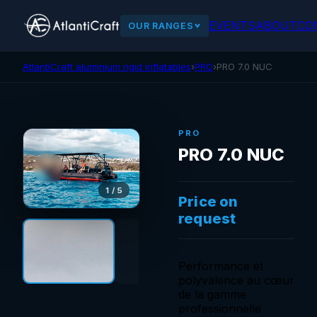
EVENTS
ABOUT
CO
OUR RANGES
AtlantiCraft aluminium rigid inflatables
›
PRO
›
PRO 7.0 NUC
PRO
PRO 7.0 NUC
1 / 5
Price on
request
Performance et
polyvalence au cœur
de la gamme
professionnelle