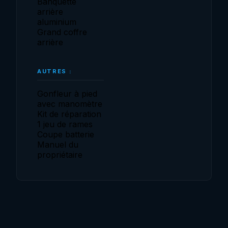
Banquette
arrière
aluminium
Grand coffre
arrière
AUTRES :
Gonfleur à pied
avec manomètre
Kit de réparation
1 jeu de rames
Coupe batterie
Manuel du
propriétaire