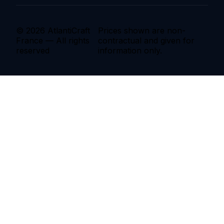
© 2026 AtlantiCraft
Prices shown are non-
France — All rights
contractual and given for
reserved
information only.