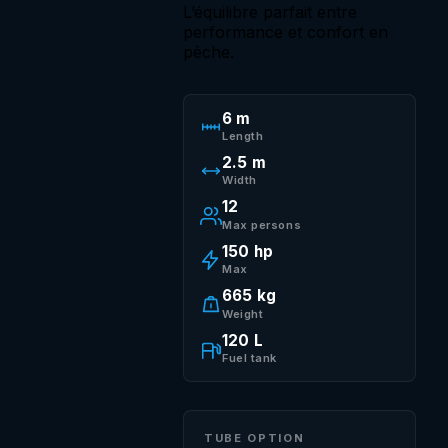
L’équilibre parfait entre
performance et confort en
pêche.
6 m
Length
2.5 m
Width
12
Max persons
150 hp
Max
665 kg
Weight
120 L
Fuel tank
TUBE OPTION