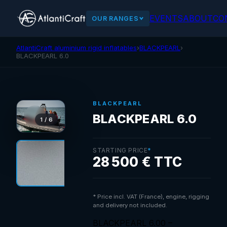
EVENTS
ABOUT
CO
OUR RANGES
AtlantiCraft aluminium rigid inflatables
›
BLACKPEARL
›
BLACKPEARL 6.0
BLACKPEARL
BLACKPEARL 6.0
1 / 6
STARTING PRICE
*
28 500 € TTC
* Price incl. VAT (France), engine, rigging
and delivery not included.
BLACKPEARL 6.00 –