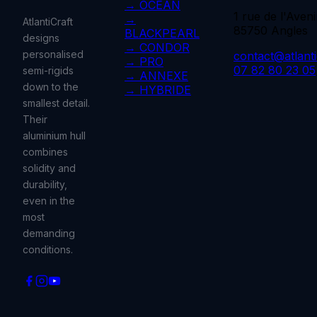
→ OCEAN
1 rue de l'Aveni
→
AtlantiCraft
85750 Angles
BLACKPEARL
designs
→ CONDOR
personalised
contact@atlantic
→ PRO
07 82 80 23 05
semi-rigids
→ ANNEXE
down to the
→ HYBRIDE
smallest detail.
Their
aluminium hull
combines
solidity and
durability,
even in the
most
demanding
conditions.