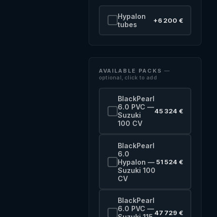
Hypalon
+6 200 €
tubes
AVAILABLE PACKS
—
optional, click to add
BlackPearl
6.0 PVC —
45 324 €
Suzuki
100 CV
BlackPearl
6.0
Hypalon —
51 524 €
Suzuki 100
CV
BlackPearl
6.0 PVC —
47 729 €
Suzuki 115