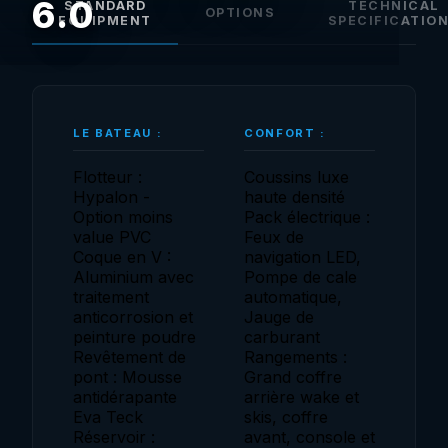
6.0
STANDARD
TECHNICAL
OPTIONS
EQUIPMENT
SPECIFICATIO
LE BATEAU :
CONFORT :
Flotteur :
Coussins luxe
Hypalon -
haute densité
Option moins
Pack électrique :
value PVC
Feux de
Coque en V :
navigation LED,
Aluminium avec
Pompe de cale
traitement
automatique,
anticorrosion et
Jauge de
peinture poudre
carburant
Revêtement de
Rangements :
pont : Mousse
Grand coffre
antidérapante
arrière wake et
Eva Teck
skis, coffre
Réservoir :
avant, console et