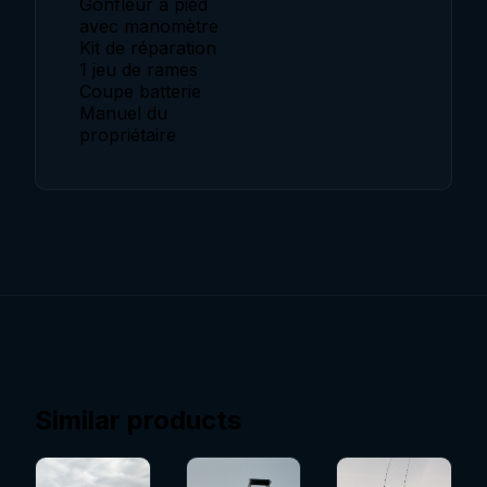
Gonfleur à pied
avec manomètre
Kit de réparation
1 jeu de rames
Coupe batterie
Manuel du
propriétaire
Similar products