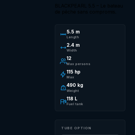
BLACKPEARL 5.5 – Le bateau
de pêche sans compromis.
5.5 m
Length
2.4 m
Width
12
Max persons
115 hp
Max
490 kg
Weight
118 L
Fuel tank
TUBE OPTION