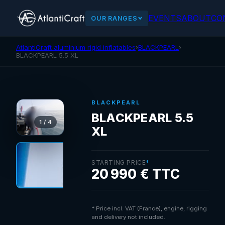
EVENTS
ABOUT
CO
OUR RANGES
AtlantiCraft aluminium rigid inflatables
›
BLACKPEARL
›
BLACKPEARL 5.5 XL
BLACKPEARL
BLACKPEARL 5.5
1 / 4
XL
STARTING PRICE
*
20 990 € TTC
* Price incl. VAT (France), engine, rigging
and delivery not included.