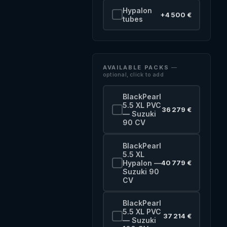
Hypalon
+4 500 €
tubes
AVAILABLE PACKS
—
optional, click to add
BlackPearl
5.5 XL PVC
36 279 €
— Suzuki
90 CV
BlackPearl
5.5 XL
Hypalon —
40 779 €
Suzuki 90
CV
BlackPearl
5.5 XL PVC
37 214 €
— Suzuki