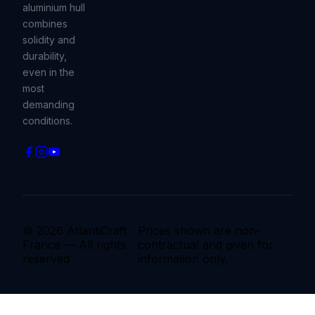
aluminium hull
combines
solidity and
durability,
even in the
most
demanding
conditions.
© 2026 AtlantiCraft
Prices shown are non-
France — All rights
contractual and given for
reserved
information only.