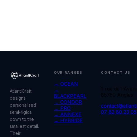
OUR RANGES
CONTACT US
→ OCEAN
1 rue de l'Aveni
→
AtlantiCraft
85750 Angles
BLACKPEARL
designs
→ CONDOR
personalised
contact@atlantic
→ PRO
07 82 80 23 05
semi-rigids
→ ANNEXE
down to the
→ HYBRIDE
smallest detail.
Their